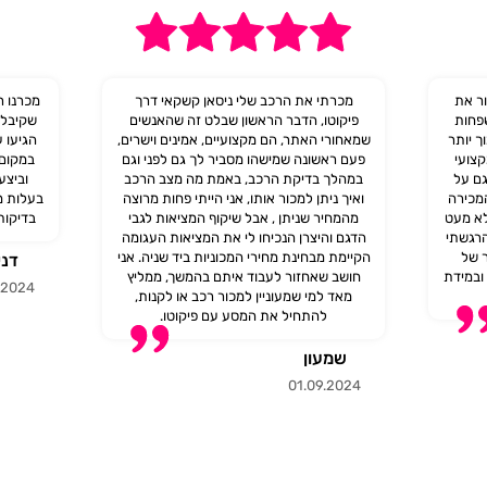
ור את
מכרתי את הרכב שלי ניסאן קשקאי דרך
מכרנו ר
פחות
פיקוטו, הדבר הראשון שבלט זה שהאנשים
שקיבלנ
ך יותר
שמאחורי האתר, הם מקצועיים, אמינים וישרים,
הגיעו 
קצועי
פעם ראשונה שמישהו מסביר לך גם לפני וגם
במקום 
גם על
במהלך בדיקת הרכב, באמת מה מצב הרכב
וביצע
המכירה
ואיך ניתן למכור אותו, אני הייתי פחות מרוצה
בעלות מי
לא מעט
מהמחיר שניתן , אבל שיקוף המציאות לגבי
בדיקות 
הרגשתי
הדגם והיצרן הנכיחו לי את המציאות העגומה
ר של
הקיימת מבחינת מחירי המכוניות ביד שניה. אני
דני
 ובמידת
חושב שאחזור לעבוד איתם בהמשך, ממליץ
.2024
מאד למי שמעוניין למכור רכב או לקנות,
להתחיל את המסע עם פיקוטו.‎
שמעון
01.09.2024