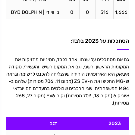
1,666
516
0
0
בי ווי די | BYD DOLPHIN
הסתכלות על 2023 בלבד:
גם אם מסתכלים על שנתון אחד בלבד, הסיניות מחזיקות את
המקומות הראשון והשני, וגם את המקום השישי והעשירי. סקודה
איניאק היא האירופאית היחידה שהצליחה להכנס לרשימה ונראה
ש-MG החליפו את ה-ZS EV (מקום 11, 706 מסירות) שלהם ב-
MG4 המשפחתית. שני הרכבים שבולטים בהעדרם הם יונדאי
איוניק 6 (מקום 13, 703 מסירות) וקיה EV6 (מקום 27, 268
מסירות).
2023
דגם