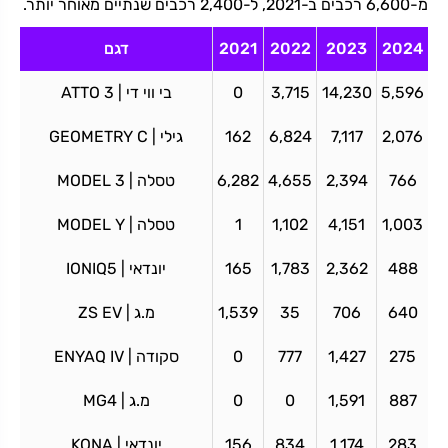
מ-6,600 רכבים ב-2021, ל-2,400 רכבים שנתיים מאוחר יותר.
2024
2023
2022
2021
דגם
5,596
14,230
3,715
0
בי ווי די | ATTO 3
2,076
7,117
6,824
162
גילי | GEOMETRY C
766
2,394
4,655
6,282
טסלה | MODEL 3
1,003
4,151
1,102
1
טסלה | MODEL Y
488
2,362
1,783
165
יונדאי | IONIQ5
640
706
35
1,539
מ.ג | ZS EV
275
1,427
777
0
סקודה | ENYAQ IV
887
1,591
0
0
מ.ג | MG4
283
1,174
834
156
יונדאי | KONA